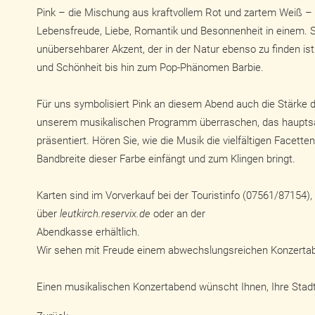
Pink – die Mischung aus kraftvollem Rot und zartem Weiß – i
Lebensfreude, Liebe, Romantik und Besonnenheit in einem. Sie
unübersehbarer Akzent, der in der Natur ebenso zu finden is
und Schönheit bis hin zum Pop-Phänomen Barbie.
Für uns symbolisiert Pink an diesem Abend auch die Stärke d
unserem musikalischen Programm überraschen, das hauptsä
präsentiert. Hören Sie, wie die Musik die vielfältigen Facett
Bandbreite dieser Farbe einfängt und zum Klingen bringt.
Karten sind im Vorverkauf bei der Touristinfo (07561/87154),
über
leutkirch.reservix.de
oder an der
Abendkasse erhältlich.
Wir sehen mit Freude einem abwechslungsreichen Konzerta
Einen musikalischen Konzertabend wünscht Ihnen, Ihre Stadt